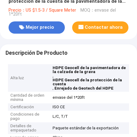
protección de la cuesta de la pavimentadora de la
calzada de la grava
Precio：US $1.5-3 / Square Meter
MOQ：envase del
1*20ft
Mejor precio
Contactar ahora
Descripción De Producto
HDPE Geocell de la pavimentadora de
la calzada de la grava
,
Alta luz
HDPE Geocell de la protección de la
cuesta
,
Enrejado de Geotech del HDPE
Cantidad de orden
envase del 1*20ft
mínima
Certificación
ISO CE
Condiciones de
L/C, T/T
pago
Detalles de
Paquete estándar de la exportación
empaquetado