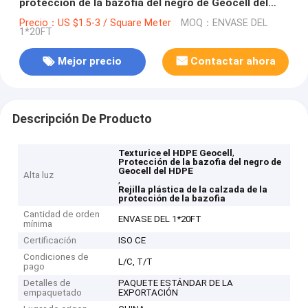
protección de la bazofia del negro de Geocell del
HDPE
Precio：US $1.5-3 / Square Meter
MOQ：ENVASE DEL
1*20FT
Mejor precio
Contactar ahora
Descripción De Producto
,
Texturice el HDPE Geocell
Protección de la bazofia del negro de
Geocell del HDPE
Alta luz
,
Rejilla plástica de la calzada de la
protección de la bazofia
Cantidad de orden
ENVASE DEL 1*20FT
mínima
Certificación
ISO CE
Condiciones de
L/C, T/T
pago
Detalles de
PAQUETE ESTÁNDAR DE LA
empaquetado
EXPORTACIÓN