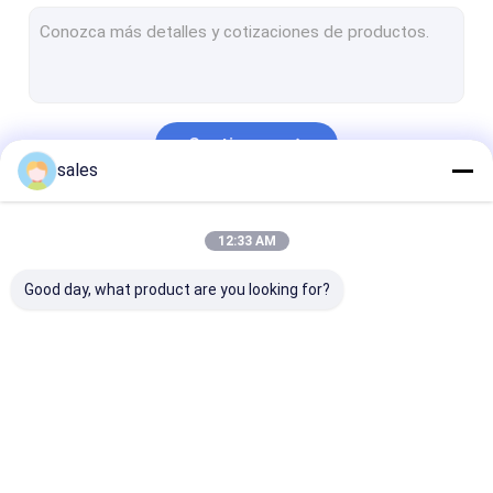
Geotextil no tejido
Tela tejida del geotextil
Tubos de desecación del geotextil
Continuar
HDPE Geocell
sales
Malla plástica de Geogrid
Nuestras Categorías
12:33 AM
ANIMAL DOMÉSTICO Geogrid
Good day, what product are you looking for?
Fibra de vidrio Geogrid
Geotextil Geobag
Trazador de líneas
Trazador de líneas
Trazador de lí
de Geomembrane del
del PVC
del LDPE
HDPE
Geomembrane
Geomembrane