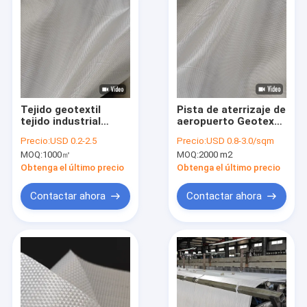
Tejido geotextil
Pista de aterrizaje de
tejido industrial
aeropuerto Geotextil
diseñado para
tejido 350gm PP para
Precio:
USD 0.2-2.5
Precio:
USD 0.8-3.0/sqm
prevenir la erosión
aeronaves
MOQ:
1000㎡
MOQ:
2000 m2
del suelo y el
Pavimento
desplazamiento de
Estabilización del
Obtenga el último precio
Obtenga el último precio
agregados en
suelo Diseño de
aplicaciones de
ingeniería
Contactar ahora
Contactar ahora
infraestructura
Hogar
Productos
Sobre nosotros