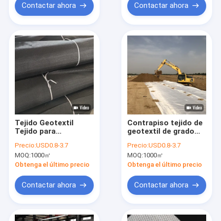
Contactar ahora
Contactar ahora
Tejido Geotextil
Contrapiso tejido de
Tejido para
geotextil de grado
Estabilización de
marino para
Precio:
USD0.8-3.7
Precio:
USD0.8-3.7
Caminos de Tierra
rompeolas costero y
MOQ:
1000㎡
MOQ:
1000㎡
para Camiones
malecón de roca
Obtenga el último precio
Obtenga el último precio
Contactar ahora
Contactar ahora