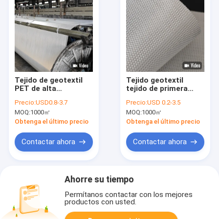
Tejido de geotextil
Tejido geotextil
PET de alta
tejido de primera
resistencia para
calidad para
Precio:
USD0.8-3.7
Precio:
USD 0.2-3.5
terraplenes de suelo
estabilización de
MOQ:
1000㎡
MOQ:
1000㎡
blando
suelos de alta
capacidad para
Obtenga el último precio
Obtenga el último precio
infraestructura
pesada
Contactar ahora
Contactar ahora
Ahorre su tiempo
Permítanos contactar con los mejores
productos con usted.