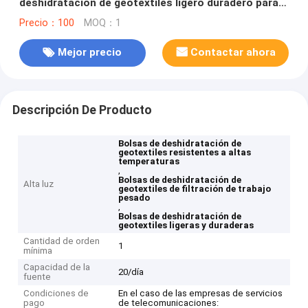
deshidratación de geotextiles ligero duradero para
soluciones de filtración de trabajo pesado
Precio：100
MOQ：1
Mejor precio
Contactar ahora
Descripción De Producto
Bolsas de deshidratación de
geotextiles resistentes a altas
temperaturas
,
Bolsas de deshidratación de
Alta luz
geotextiles de filtración de trabajo
pesado
,
Bolsas de deshidratación de
geotextiles ligeras y duraderas
Cantidad de orden
1
mínima
Capacidad de la
20/día
fuente
Condiciones de
En el caso de las empresas de servicios
pago
de telecomunicaciones: