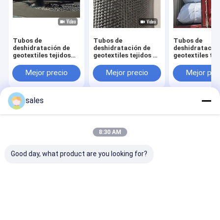
Tubos de
Tubos de
Tubos de
deshidratación de
deshidratación de
deshidratació
geotextiles tejidos
geotextiles tejidos de
geotextiles tej
resistentes a altas
alta resistencia para
resistentes a a
temperaturas para
proyectos de
temperaturas 
Mejor precio
Mejor precio
Mejor pre
deshidratación de
deshidratación de
deshidratació
lodos de aceite de
lodos industriales
lodos de aceit
palma
palma
sales
Inicio
Mapa del
Contactar
Desktop
Sitio
Ahora
Site
Mapa del Sitio
Privacy Policy
8:30 AM
Calidad
Trazador de líneas de Geomembrane del HDPE
Fábrica De
China.Copyright © 2026 Shandong Hassan New Materials Co.,Ltd.
Good day, what product are you looking for?
All Rights Reserved.
Hogar
Productos
Sobre nosotros