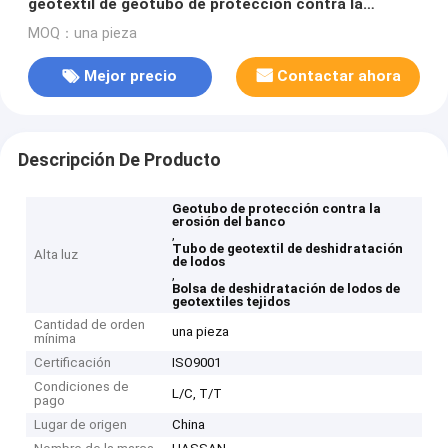
geotextil de geotubo de protección contra la
erosión bancaria
MOQ：una pieza
Mejor precio
Contactar ahora
Descripción De Producto
Geotubo de protección contra la
erosión del banco
,
Tubo de geotextil de deshidratación
Alta luz
de lodos
,
Bolsa de deshidratación de lodos de
geotextiles tejidos
Cantidad de orden
una pieza
mínima
Certificación
ISO9001
Condiciones de
L/C, T/T
pago
Lugar de origen
China