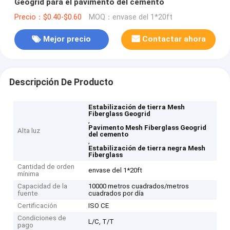
Geogrid para el pavimento del cemento
Precio：$0.40-$0.60
MOQ：envase del 1*20ft
Mejor precio
Contactar ahora
Descripción De Producto
Estabilización de tierra Mesh
Fiberglass Geogrid
,
Pavimento Mesh Fiberglass Geogrid
Alta luz
del cemento
,
Estabilización de tierra negra Mesh
Fiberglass
Cantidad de orden
envase del 1*20ft
mínima
Capacidad de la
10000 metros cuadrados/metros
fuente
cuadrados por día
Certificación
ISO CE
Condiciones de
L/C, T/T
pago