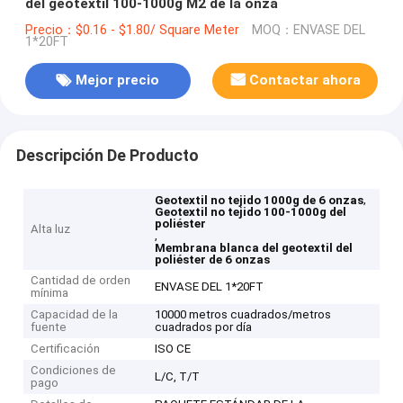
del geotextil 100-1000g M2 de la onza
Precio：$0.16 - $1.80/ Square Meter
MOQ：ENVASE DEL
1*20FT
Mejor precio
Contactar ahora
Descripción De Producto
,
Geotextil no tejido 1000g de 6 onzas
Geotextil no tejido 100-1000g del
poliéster
Alta luz
,
Membrana blanca del geotextil del
poliéster de 6 onzas
Cantidad de orden
ENVASE DEL 1*20FT
mínima
Capacidad de la
10000 metros cuadrados/metros
fuente
cuadrados por día
Certificación
ISO CE
Condiciones de
L/C, T/T
pago