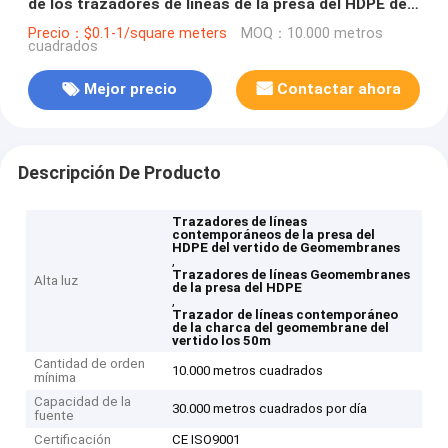
de los trazadores de líneas de la presa del HDPE de
los 50m
Precio：$0.1-1/square meters
MOQ：10.000 metros
cuadrados
Mejor precio
Contactar ahora
Descripción De Producto
Trazadores de líneas
contemporáneos de la presa del
HDPE del vertido de Geomembranes
,
Trazadores de líneas Geomembranes
Alta luz
de la presa del HDPE
,
Trazador de líneas contemporáneo
de la charca del geomembrane del
vertido los 50m
Cantidad de orden
10.000 metros cuadrados
mínima
Capacidad de la
30.000 metros cuadrados por día
fuente
Certificación
CE ISO9001