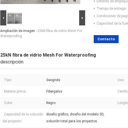
Detalles de empaqu
Tiempo de entrega:
Condiciones de pag
Capacidad de la fue
Ampliación de imagen :
25kN fibra de vidrio Mesh For
Waterproofing
Contacto
25kN fibra de vidrio Mesh For Waterproofing
descripción
Tipo:
Geogrids
Uso:
Materia prima::
Fibergalss
Certifi
Color:
Negro
Longit
Capacidad de la solución
diseño gráfico, diseño del modelo 3D,
del proyecto:
solución total para los proyectos