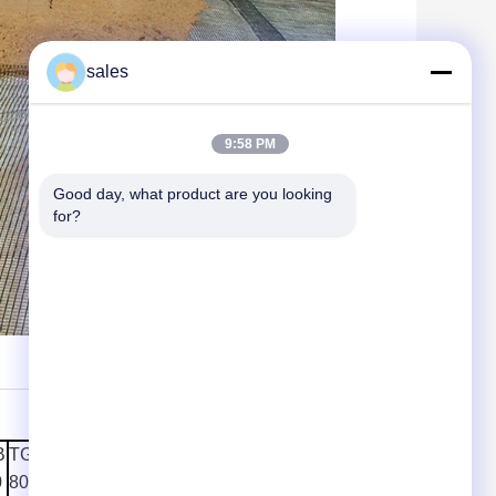
sales
9:58 PM
Good day, what product are you looking 
for?
B
TGSB
TGSB
TGSB
TGSB
TGSB
0
80-80
90-90
100-
120-
130-