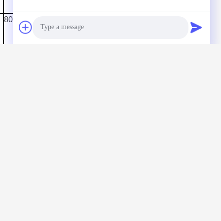
100
120
130
80
90
100
120
130
80
90
100
120
130
Photo
Video Call
Audio Call
,
e la reparación del camino de Bitume