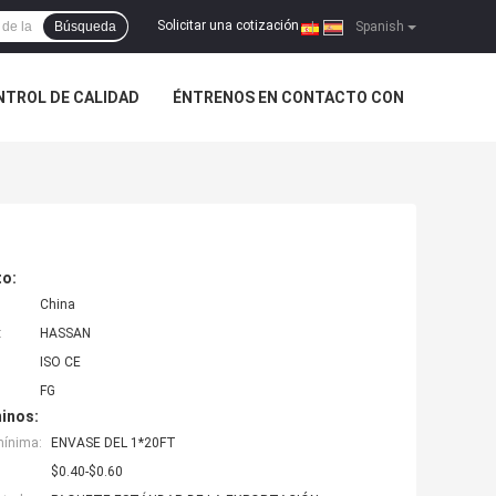
Solicitar una cotización
Búsqueda
|
Spanish
NTROL DE CALIDAD
ÉNTRENOS EN CONTACTO CON
to:
China
:
HASSAN
ISO CE
FG
inos:
mínima:
ENVASE DEL 1*20FT
$0.40-$0.60