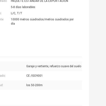
etado:
PAQUETE ESTÁNDAR DE LA EXPORTACIÓN
5-8 días laborables
o:
L/C, T/T
nte:
10000 metros cuadrados/metros cuadrados por
día
Garaje y vertiente, refuerzo suave del suelo
cado:
CE /ISO9001
ud:
los 50-200m