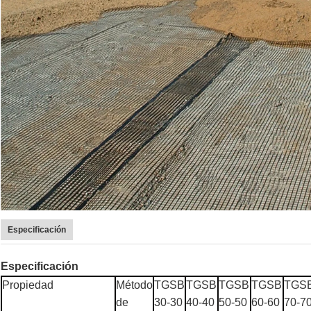
Especificación
Especificación
Propiedad
Método
TGSB
TGSB
TGSB
TGSB
TGS
de
30-30
40-40
50-50
60-60
70-7