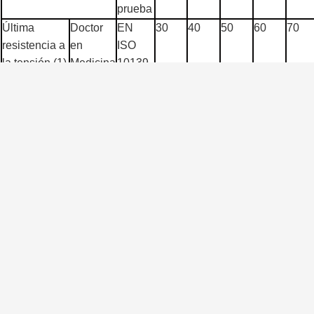
prueba
Última
Doctor
EN
30
40
50
60
70
resistencia a
en
ISO
la tensión (1)
Medicina
10139
(Kn/m)
CD
30
40
50
60
70
Alargamiento
Doctor
3
en la carga
en
máxima (%)
Medicina
CD
3
Mesh Size
12.7*12.7 25.4*25.4 40*40
aproximado
(milímetros)
Anchura del rollo (m)
1-6
Longitud de rollo (m)
50-200
,
etiqueta:
Malla de refuerzo resistente del álcali biaxial
Fibra de vidrio Geogrid d
Malla resistente de la fibra de vidrio del álcali del carbono