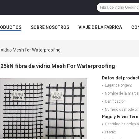
RODUCTOS
SOBRE NOSOTROS
VIAJE DE LA FÁBRICA
CO
CASOS
 Vidrio Mesh For Waterproofing
25kN fibra de vidrio Mesh For Waterproofing
Datos del produc
Lugar de origen:
Nombre de la marca
Certificación:
Número de modelo:
Pago y Envío Térm
Cantidad de orden 
Precio: